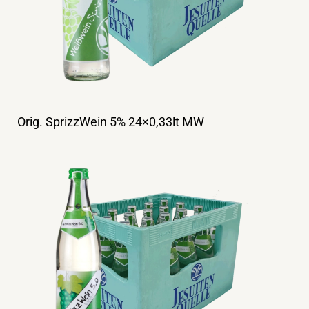
Orig. SprizzWein 5% 24×0,33lt MW