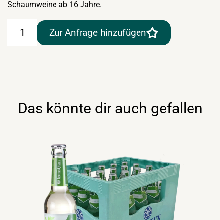
Schaumweine ab 16 Jahre.
Winzer
Zur Anfrage hinzufügen
Krems
Grüner
Veltliner
„Minibar“
12×0,25lt
Menge
Das könnte dir auch gefallen