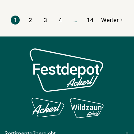
1
2
3
4
…
14
Sortimentsübersicht