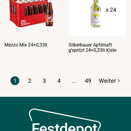
Mezzo Mix 24×0,33lt
Silberbauer Apfelsaft
g’spritzt 24×0,33lt Kiste
1
2
3
4
…
49