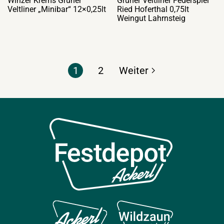
Winzer Krems Grüner
Grüner Veltliner Federspiel
Veltliner „Minibar“ 12×0,25lt
Ried Hoferthal 0,75lt
Weingut Lahrnsteig
1
2