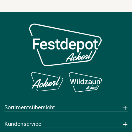
Sortimentsübersicht
Getränke
Kundenservice
Leihwaren