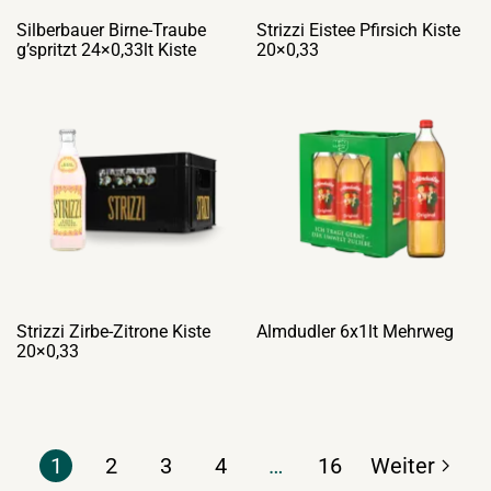
Silberbauer Birne-Traube
Strizzi Eistee Pfirsich Kiste
g’spritzt 24×0,33lt Kiste
20×0,33
Strizzi Zirbe-Zitrone Kiste
Almdudler 6x1lt Mehrweg
20×0,33
1
2
3
4
…
16