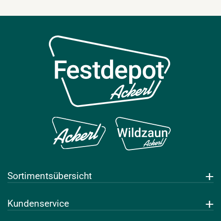
Sortimentsübersicht
Getränke
Kundenservice
Leihwaren
Über uns