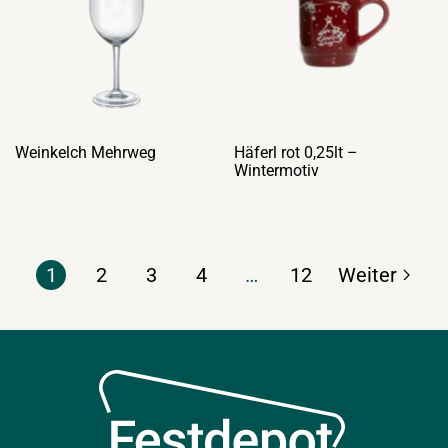
Weinkelch Mehrweg
Häferl rot 0,25lt –
Wintermotiv
1
2
3
4
…
12