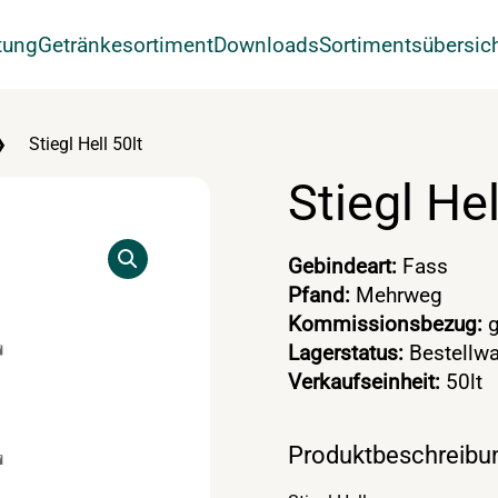
tung
Getränkesortiment
Downloads
Sortimentsübersic
Stiegl Hell 50lt
Stiegl Hel
Gebindeart:
Fass
Pfand:
Mehrweg
Kommissionsbezug:
g
Lagerstatus:
Bestellwa
Verkaufseinheit:
50lt
Produktbeschreibu