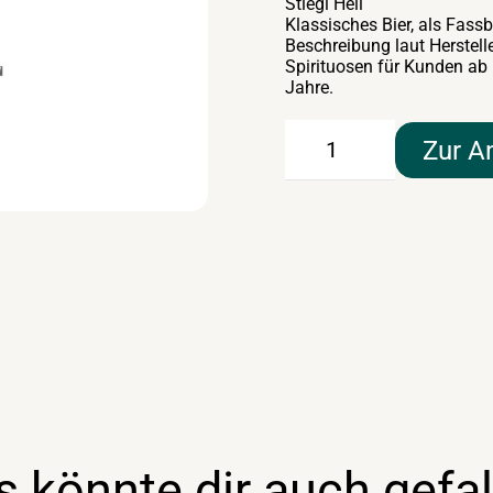
Stiegl Hell
Klassisches Bier, als Fassb
Beschreibung laut Herstell
Spirituosen für Kunden ab
Jahre.
Stiegl
Zur A
Hell
50lt
Menge
s könnte dir auch gefal