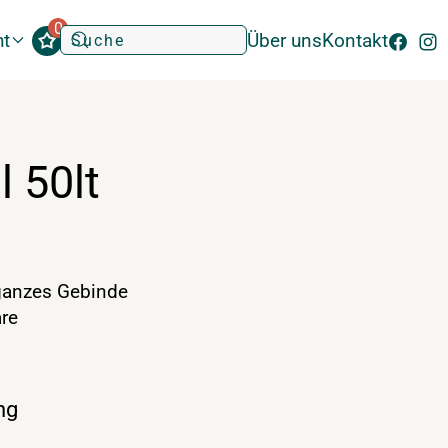
0
ht
Über uns
Kontakt
l 50lt
anzes Gebinde
re
ng