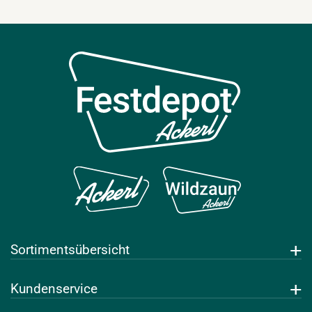
Sortimentsübersicht
Getränke
Kundenservice
Leihwaren