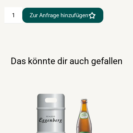
Zwettler
Zur Anfrage hinzufügen
Zwickl
5lt
Fass
Menge
Das könnte dir auch gefallen