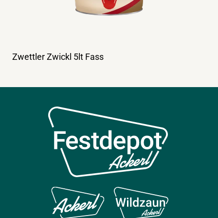
Zwettler Zwickl 5lt Fass