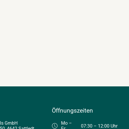
Öffnungszeiten
els GmbH
Mo –
07:30 – 12:00 Uhr
50, 4642 Sattledt
Fr: