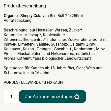
Produktbeschreibung
Organics Simply Cola
von Red Bull 24x250ml-
Vorratspackung
Beschreibung laut Hersteller: Wasser, Zucker*,
Karamellzuckersirup*, Kohlensäure,
Zitronensaftkonzentrat*, natürliches Zuckerrohr-, Zitronen-,
Ingwer-, Limetten-, Vanille-, Süssholz-, Galgant-, Zimt-,
Kolanuss-, Kakao-, Orangen-, Cocablatt-, Kardamom-, Minz-,
Pinien-, Muskatblüten- und Nelkenaroma, natürliches
Aroma Koffein*. *aus biologischer Landwirtschaft
Spirituosen für Kunden ab 18 Jahre. Bier, Cider, Wein und
Schaumweine ab 16 Jahre.
VORBESTELLWARE und FIXKAUF!
Organics
Zur Anfrage hinzufügen
Simply
Cola
von
Red