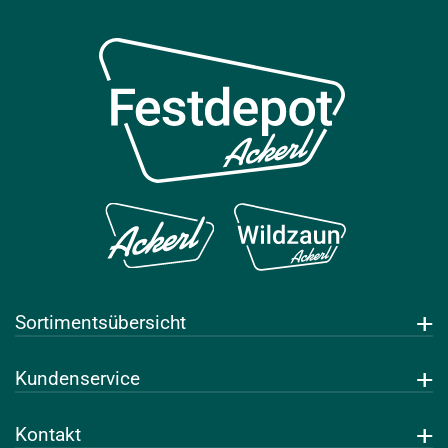
Sortimentsübersicht
Getränke
Kundenservice
Leihwaren
Über uns
Kontakt
FAQs