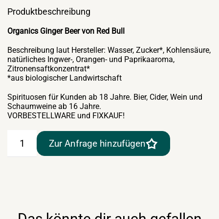
Produktbeschreibung
Organics Ginger Beer von Red Bull
Beschreibung laut Hersteller: Wasser, Zucker*, Kohlensäure,
natürliches Ingwer-, Orangen- und Paprikaaroma,
Zitronensaftkonzentrat*
*aus biologischer Landwirtschaft
Spirituosen für Kunden ab 18 Jahre. Bier, Cider, Wein und
Schaumweine ab 16 Jahre.
VORBESTELLWARE und FIXKAUF!
Organics
Zur Anfrage hinzufügen
Ginger
Beer
–
24×0,25lt
–
Flasche
Menge
Das könnte dir auch gefallen