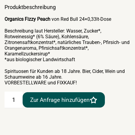
Produktbeschreibung
Organics Fizzy Peach
von Red Bull 24×0,33lt-Dose
Beschreibung laut Hersteller: Wasser, Zucker*,
Rotweinessig* (6% Säure), Kohlensäure,
Zitronensaftkonzentrat*, natürliches Trauben-, Pfirsich- und
Orangenaroma, Pfirsichsaftkonzentrat*,
Karamellzuckersirup*
*aus biologischer Landwirtschaft
Spirituosen für Kunden ab 18 Jahre. Bier, Cider, Wein und
Schaumweine ab 16 Jahre.
VORBESTELLWARE und FIXKAUF!
Organics
Zur Anfrage hinzufügen
Fizzy
Peach
von
Red
Bull
24×0,33lt-
Dose