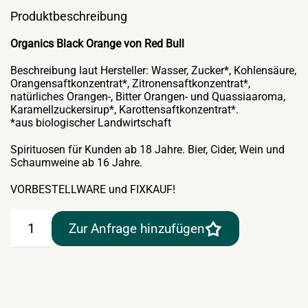
Produktbeschreibung
Organics Black Orange von Red Bull
Beschreibung laut Hersteller: Wasser, Zucker*, Kohlensäure,
Orangensaftkonzentrat*, Zitronensaftkonzentrat*,
natürliches Orangen-, Bitter Orangen- und Quassiaaroma,
Karamellzuckersirup*, Karottensaftkonzentrat*.
*aus biologischer Landwirtschaft
Spirituosen für Kunden ab 18 Jahre. Bier, Cider, Wein und
Schaumweine ab 16 Jahre.
VORBESTELLWARE und FIXKAUF!
Organics
Zur Anfrage hinzufügen
Black
Orange
von
Red
Bull
24×0,33lt-
Dose