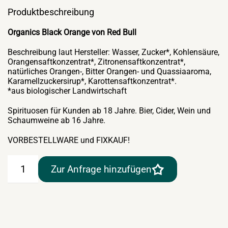
Produktbeschreibung
Organics Black Orange von Red Bull
Beschreibung laut Hersteller: Wasser, Zucker*, Kohlensäure,
Orangensaftkonzentrat*, Zitronensaftkonzentrat*,
natürliches Orangen-, Bitter Orangen- und Quassiaaroma,
Karamellzuckersirup*, Karottensaftkonzentrat*.
*aus biologischer Landwirtschaft
Spirituosen für Kunden ab 18 Jahre. Bier, Cider, Wein und
Schaumweine ab 16 Jahre.
VORBESTELLWARE und FIXKAUF!
Organics
Zur Anfrage hinzufügen
Black
Orange
von
Red
Bull
24×0,25lt-
Flasche