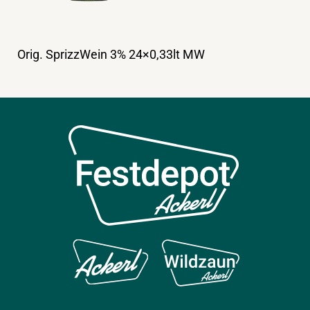
Orig. SprizzWein 3% 24×0,33lt MW