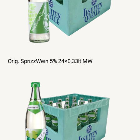
Orig. SprizzWein 5% 24×0,33lt MW