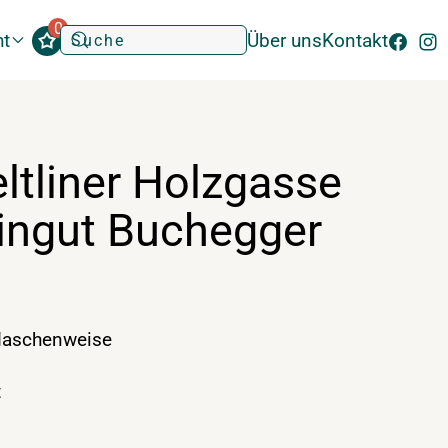
0
ht
Über uns
Kontakt
ltliner Holzgasse
eingut Buchegger
laschenweise
t