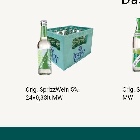
Orig. SprizzWein 5%
Orig. 
24×0,33lt MW
MW