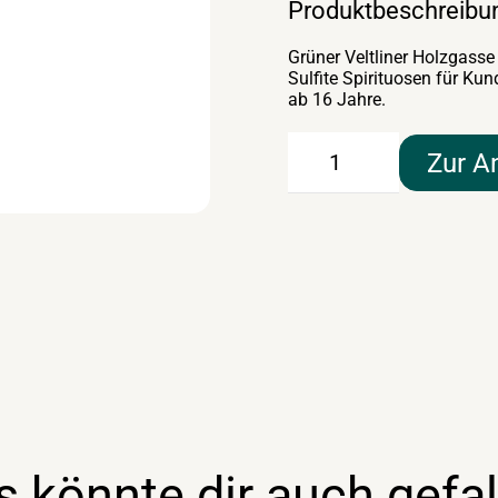
Produktbeschreibu
Grüner Veltliner Holzgasse 
Sulfite Spirituosen für Ku
ab 16 Jahre.
Grüner
Zur A
Veltliner
Holzgasse
0,75lt
Weingut
Buchegger
Menge
s könnte dir auch gefal