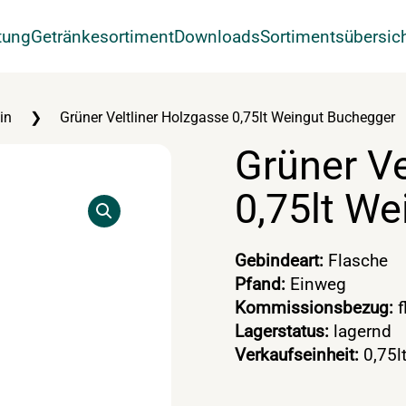
tung
Getränkesortiment
Downloads
Sortimentsübersic
in
Grüner Veltliner Holzgasse 0,75lt Weingut Buchegger
Grüner Ve
0,75lt W
Gebindeart:
Flasche
Pfand:
Einweg
Kommissionsbezug:
f
Lagerstatus:
lagernd
Verkaufseinheit:
0,75l