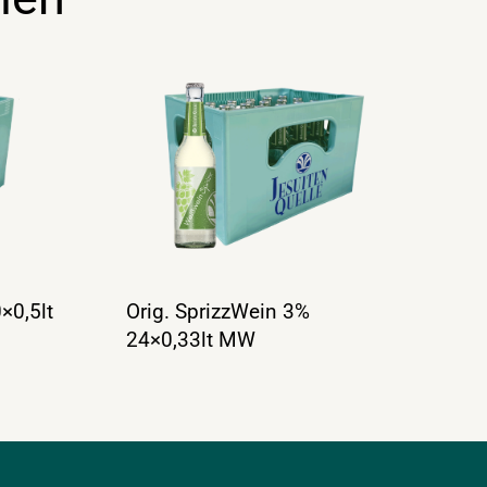
×0,5lt
Orig. SprizzWein 3%
24×0,33lt MW