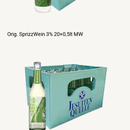
Orig. SprizzWein 3% 20×0,5lt MW