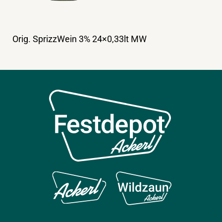
Orig. SprizzWein 3% 24×0,33lt MW