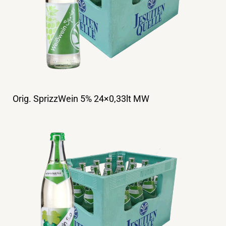
Orig. SprizzWein 5% 24×0,33lt MW