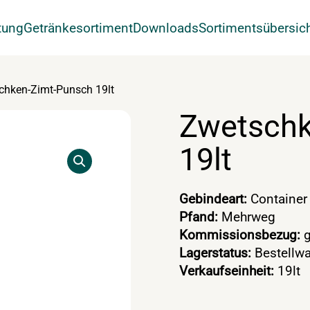
tung
Getränkesortiment
Downloads
Sortimentsübersic
chken-Zimt-Punsch 19lt
Zwetschk
19lt
Gebindeart:
Container
Pfand:
Mehrweg
Kommissionsbezug:
g
Lagerstatus:
Bestellwa
Verkaufseinheit:
19lt