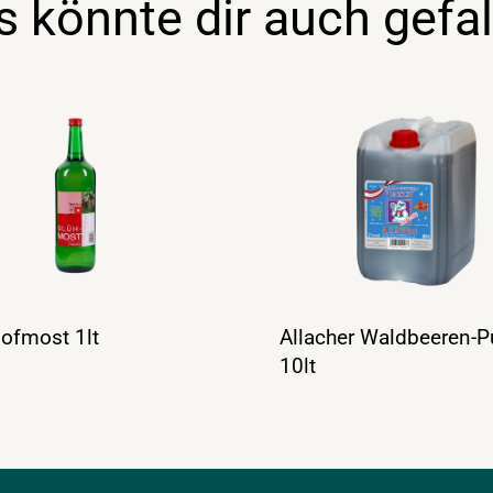
s könnte dir auch gefal
ofmost 1lt
Allacher Waldbeeren-
10lt