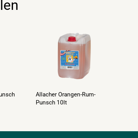
len
Punsch
Allacher Orangen-Rum-
Punsch 10lt