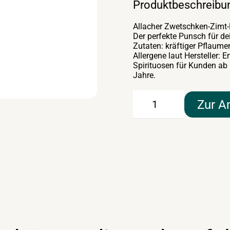
Produktbeschreibu
Allacher Zwetschken-Zimt
Der perfekte Punsch für d
Zutaten: kräftiger Pflaume
Allergene laut Hersteller: En
Spirituosen für Kunden ab
Jahre.
Zwetschken-
Zur A
Zimt-
Punsch
19lt
Menge