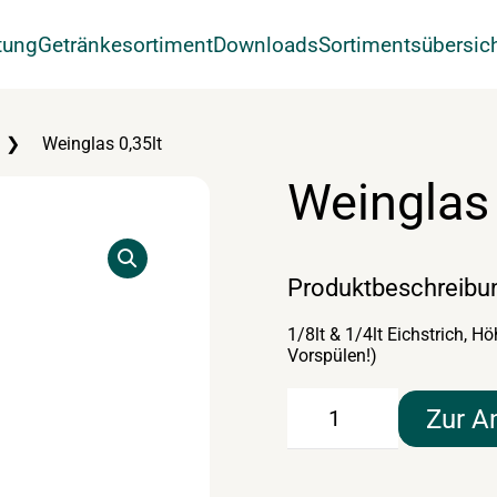
tung
Getränkesortiment
Downloads
Sortimentsübersic
Weinglas 0,35lt
Weinglas 
Produktbeschreibu
1/8lt & 1/4lt Eichstrich, 
Vorspülen!)
Weinglas
Zur A
0,35lt
Menge