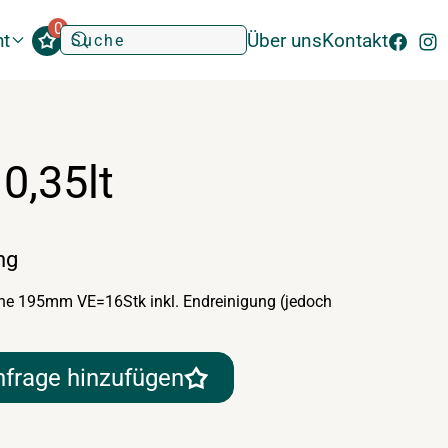
0
ht
Über uns
Kontakt
0,35lt
ng
Höhe 195mm VE=16Stk inkl. Endreinigung (jedoch
nfrage hinzufügen