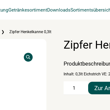
tung
Getränkesortiment
Downloads
Sortimentsübersic
Zipfer Henkelkanne 0,3lt
Zipfer He
Produktbeschreibu
Inhalt: 0,3lt Eichstrich VE:
Zipfer
Zur A
Henkelkanne
0,3lt
Menge