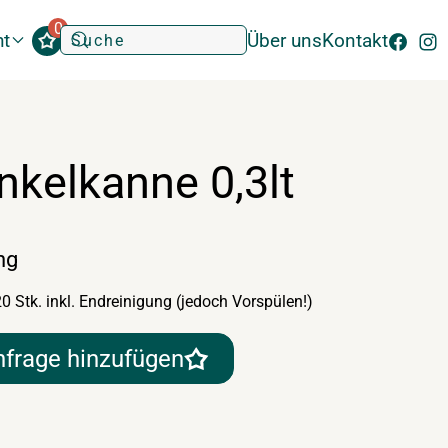
0
ht
Über uns
Kontakt
nkelkanne 0,3lt
ng
 20 Stk. inkl. Endreinigung (jedoch Vorspülen!)
nfrage hinzufügen