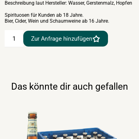
Beschreibung laut Hersteller: Wasser, Gerstenmalz, Hopfen
Spirituosen für Kunden ab 18 Jahre.
Bier, Cider, Wein und Schaumweine ab 16 Jahre.
Stiegl
Zur Anfrage hinzufügen
Goldbräu
"Braukunst
Edition"
20×0,33lt
Menge
Das könnte dir auch gefallen