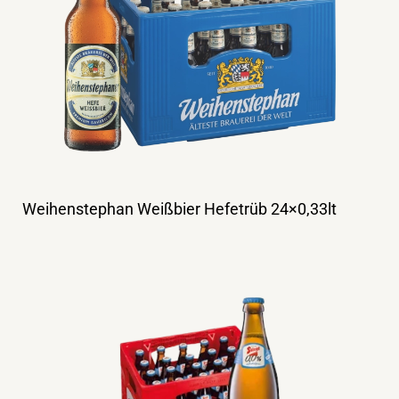
Weihenstephan Weißbier Hefetrüb 24×0,33lt