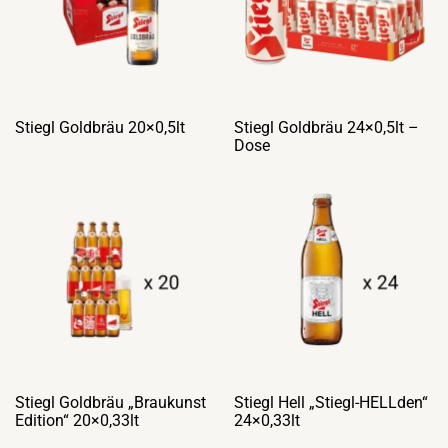
Stiegl Goldbräu 20×0,5lt
Stiegl Goldbräu 24×0,5lt –
Dose
Stiegl Goldbräu „Braukunst
Stiegl Hell „Stiegl-HELLden“
Edition“ 20×0,33lt
24×0,33lt