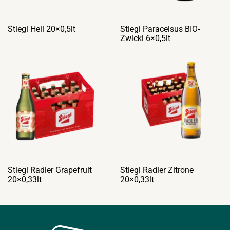
Stiegl Hell 20×0,5lt
Stiegl Paracelsus BIO-
Zwickl 6×0,5lt
Stiegl Radler Grapefruit
Stiegl Radler Zitrone
20×0,33lt
20×0,33lt