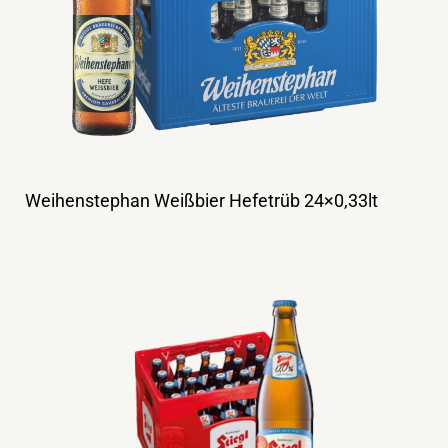
Weihenstephan Weißbier Hefetrüb 24×0,33lt