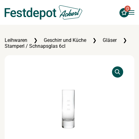
0
Zum Hauptinhalt springen
Leihwaren
Geschirr und Küche
Gläser
Stamperl / Schnapsglas 6cl