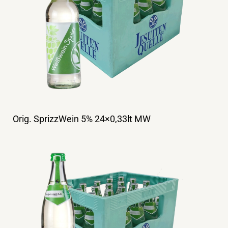
Orig. SprizzWein 5% 24×0,33lt MW