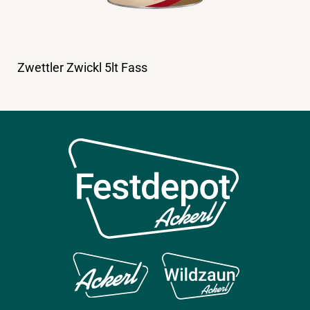
Zwettler Zwickl 5lt Fass