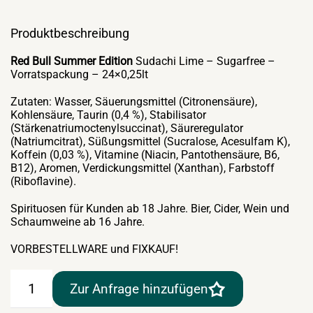
Produktbeschreibung
Red Bull Summer Edition
Sudachi Lime – Sugarfree –
Vorratspackung – 24×0,25lt
Zutaten: Wasser, Säuerungsmittel (Citronensäure),
Kohlensäure, Taurin (0,4 %), Stabilisator
(Stärkenatriumoctenylsuccinat), Säureregulator
(Natriumcitrat), Süßungsmittel (Sucralose, Acesulfam K),
Koffein (0,03 %), Vitamine (Niacin, Pantothensäure, B6,
B12), Aromen, Verdickungsmittel (Xanthan), Farbstoff
(Riboflavine).
Spirituosen für Kunden ab 18 Jahre. Bier, Cider, Wein und
Schaumweine ab 16 Jahre.
VORBESTELLWARE und FIXKAUF!
Red
Zur Anfrage hinzufügen
Bull
Summer