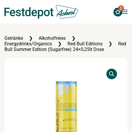
0
Zum Hauptinhalt springen
Getränke
Alkoholfreies
Energydrinks/Organics
Red Bull Editions
Red
Bull Summer Edition (Sugarfree) 24×0,25lt Dose