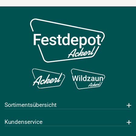
Sortimentsübersicht
Getränke
Kundenservice
Leihwaren
Über uns