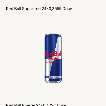
Red Bull Sugarfree 24×0,355lt Dose
Red Bull Energy 24×0,473lt Dose