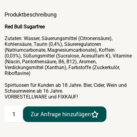
Produktbeschreibung
Red Bull Sugarfree
Zutaten: Wasser, Säuerungsmittel (Citronensäure),
Kohlensäure, Taurin (0,4%), Säureregulatoren
(Natriumcarbonate, Magnesiumcarbonate), Koffein
(0,03%), Süßungsmittel (Sucralose, Acesulfam K), Vitamine
(Niacin, Pantothensäure, B6, B12), Aromen,
Verdickungsmittel (Xanthan), Farbstoffe (Zuckerkulör,
Riboflavine)
Spirituosen für Kunden ab 18 Jahre. Bier, Cider, Wein und
Schaumweine ab 16 Jahre.
VORBESTELLWARE und FIXKAUF!
Red
Zur Anfrage hinzufügen
Bull
Sugarfree
24×0,25lt
Dose