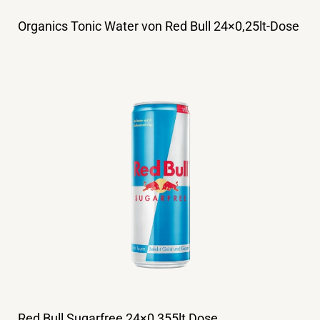
Organics Tonic Water von Red Bull 24×0,25lt-Dose
Red Bull Sugarfree 24×0,355lt Dose