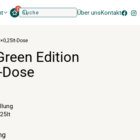
0
ht
Über uns
Kontakt
4×0,25lt-Dose
Green Edition
t-Dose
llung
25lt
ng