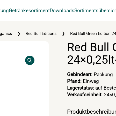
tung
Getränkesortiment
Downloads
Sortimentsübersic
ganics
Red Bull Editions
Red Bull Green Edition 2
Red Bull 
24×0,25l
Gebindeart:
Packung
Pfand:
Einweg
Lagerstatus:
auf Beste
Verkaufseinheit:
24×0,
Produktbeschreibu