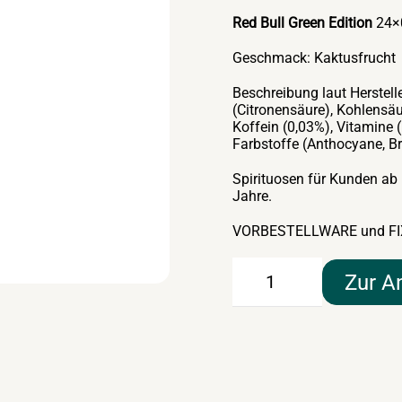
Red Bull Green Edition
24×0
Geschmack: Kaktusfrucht
Beschreibung laut Herstell
(Citronensäure), Kohlensäur
Koffein (0,03%), Vitamine 
Farbstoffe (Anthocyane, Br
Spirituosen für Kunden ab
Jahre.
VORBESTELLWARE und FI
Red
Zur A
Bull
Green
Edition
24×0,25lt-
Dose
Menge