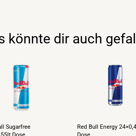
s könnte dir auch gefal
ll Sugarfree
Red Bull Energy 24×0,4
55lt Dose
Dose