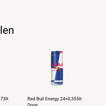
len
73lt
Red Bull Energy 24×0,355lt
Dose