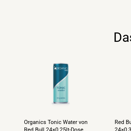
Da
Red Bu
Organics Tonic Water von
24×0,3
Red Bull 24×0,25lt-Dose