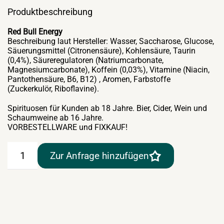
Produktbeschreibung
Red Bull Energy
Beschreibung laut Hersteller: Wasser, Saccharose, Glucose,
Säuerungsmittel (Citronensäure), Kohlensäure, Taurin
(0,4%), Säureregulatoren (Natriumcarbonate,
Magnesiumcarbonate), Koffein (0,03%), Vitamine (Niacin,
Pantothensäure, B6, B12) , Aromen, Farbstoffe
(Zuckerkulör, Riboflavine).
Spirituosen für Kunden ab 18 Jahre. Bier, Cider, Wein und
Schaumweine ab 16 Jahre.
VORBESTELLWARE und FIXKAUF!
Red
Zur Anfrage hinzufügen
Bull
Energy
24×0,25lt
Flasche
Menge