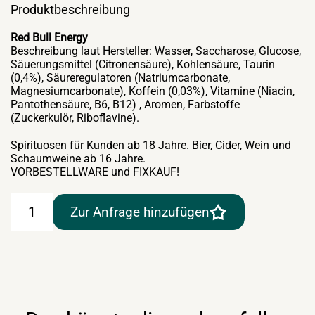
Produktbeschreibung
Red Bull Energy
Beschreibung laut Hersteller: Wasser, Saccharose, Glucose,
Säuerungsmittel (Citronensäure), Kohlensäure, Taurin
(0,4%), Säureregulatoren (Natriumcarbonate,
Magnesiumcarbonate), Koffein (0,03%), Vitamine (Niacin,
Pantothensäure, B6, B12) , Aromen, Farbstoffe
(Zuckerkulör, Riboflavine).
Spirituosen für Kunden ab 18 Jahre. Bier, Cider, Wein und
Schaumweine ab 16 Jahre.
VORBESTELLWARE und FIXKAUF!
Red
Zur Anfrage hinzufügen
Bull
Energy
24×0,25lt
Dose
Menge