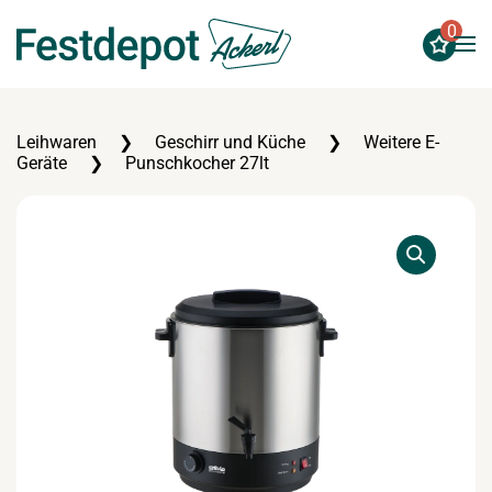
0
Zum Hauptinhalt springen
Leihwaren
Geschirr und Küche
Weitere E-
Geräte
Punschkocher 27lt