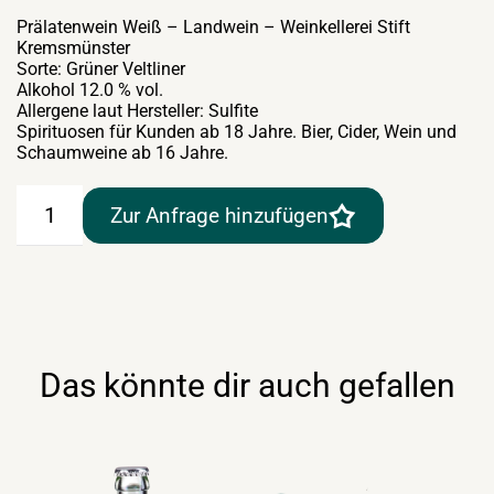
Prälatenwein Weiß – Landwein – Weinkellerei Stift
Kremsmünster
Sorte: Grüner Veltliner
Alkohol 12.0 % vol.
Allergene laut Hersteller: Sulfite
Spirituosen für Kunden ab 18 Jahre. Bier, Cider, Wein und
Schaumweine ab 16 Jahre.
Prälatenwein
Zur Anfrage hinzufügen
Weiß
–
Landwein
30lt
–
Weinkellerei
Stift
Kremsmünster
Das könnte dir auch gefallen
Menge