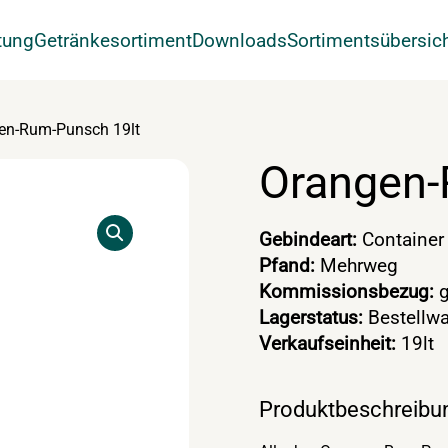
tung
Getränkesortiment
Downloads
Sortimentsübersic
en-Rum-Punsch 19lt
Orangen-
Gebindeart:
Container
Pfand:
Mehrweg
Kommissionsbezug:
g
Lagerstatus:
Bestellwa
Verkaufseinheit:
19lt
Produktbeschreibu