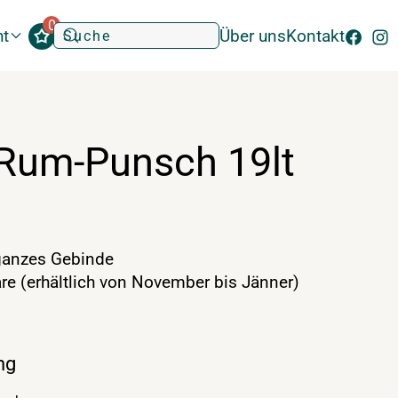
0
ht
Über uns
Kontakt
Rum-Punsch 19lt
anzes Gebinde
re (erhältlich von November bis Jänner)
ng