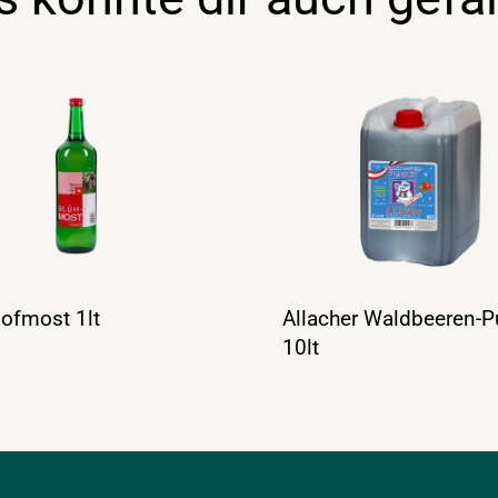
ofmost 1lt
Allacher Waldbeeren-
10lt