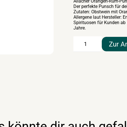
Allacher Orangen-Rum-Pu
Der perfekte Punsch für d
Zutaten: Obstwein mit Or
Allergene laut Hersteller: En
Spirituosen für Kunden ab
Jahre.
Orangen-
Zur A
Rum-
Punsch
19lt
Menge
s könnte dir auch gefal