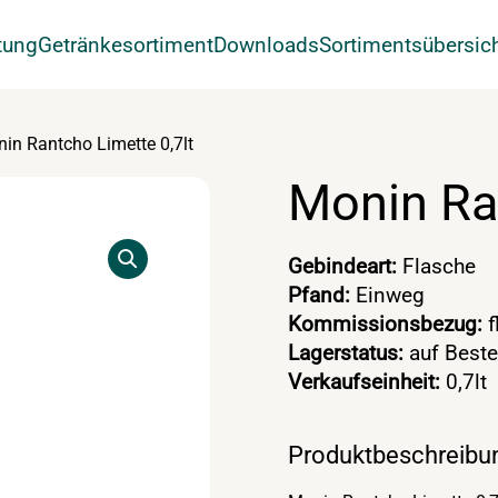
tung
Getränkesortiment
Downloads
Sortimentsübersic
in Rantcho Limette 0,7lt
Monin Ran
Gebindeart:
Flasche
Pfand:
Einweg
Kommissionsbezug:
f
Lagerstatus:
auf Beste
Verkaufseinheit:
0,7lt
Produktbeschreibu