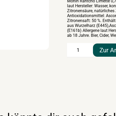
Monin Rantcho Limette 0,7l
laut Hersteller: Wasser, ko
Zitronensäure, natürliches
Antioxidationsmittel: Asc
Zitronensaft: 50 %. Enthäl
aus Wurzelharz (E445),Asc
(E161b) Allergene laut Hers
ab 18 Jahre. Bier, Cider,
Monin
Zur A
Rantcho
Limette
0,7lt
Menge