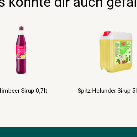
s könnte dir auch gefal
Himbeer Sirup 0,7lt
Spitz Holunder Sirup 5l