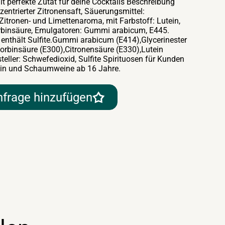
t perfekte Zutat für deine Cocktails Beschreibung
nzentrierter Zitronensaft, Säuerungsmittel:
 Zitronen- und Limettenaroma, mit Farbstoff: Lutein,
orbinsäure, Emulgatoren: Gummi arabicum, E445.
t enthält Sulfite.Gummi arabicum (E414),Glycerinester
orbinsäure (E300),Citronensäure (E330),Lutein
teller: Schwefedioxid, Sulfite Spirituosen für Kunden
 Wein und Schaumweine ab 16 Jahre.
nfrage hinzufügen