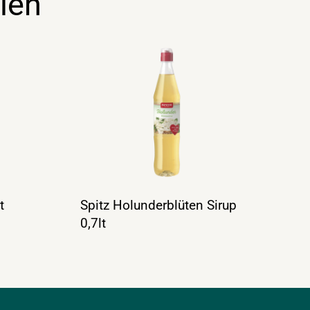
len
t
Spitz Holunderblüten Sirup
0,7lt