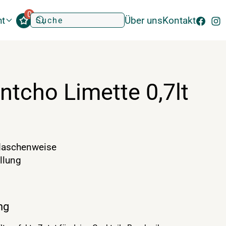
0
ht
Über uns
Kontakt
tcho Limette 0,7lt
laschenweise
llung
ng