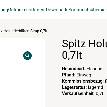
tung
Getränkesortiment
Downloads
Sortimentsübersic
tz Holunderblüten Sirup 0,7lt
Spitz Hol
0,7lt
Gebindeart:
Flasche
Pfand:
Einweg
Kommissionsbezug:
f
Lagerstatus:
lagernd
Verkaufseinheit:
0,7lt