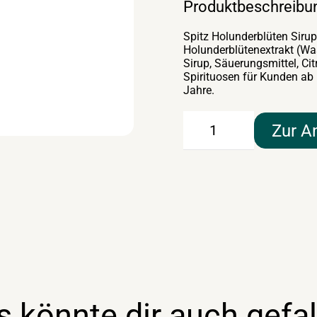
Produktbeschreibu
Spitz Holunderblüten Sirup 
Holunderblütenextrakt (Was
Sirup, Säuerungsmittel, Ci
Spirituosen für Kunden ab
Jahre.
Spitz
Zur A
Holunderblüten
Sirup
0,7lt
Menge
s könnte dir auch gefal