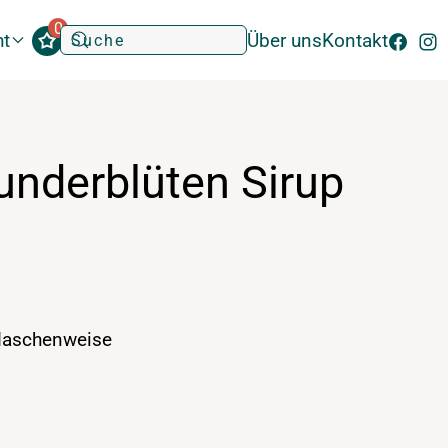
0
ht
Über uns
Kontakt
underblüten Sirup
laschenweise