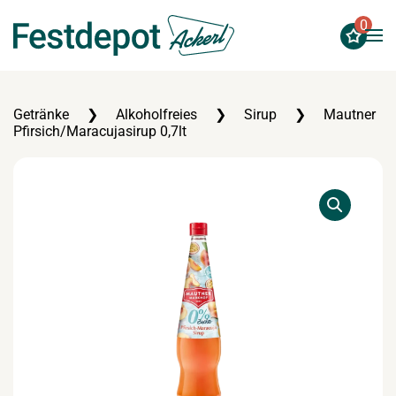
0
Zum Hauptinhalt springen
Getränke
Alkoholfreies
Sirup
Mautner
Pfirsich/Maracujasirup 0,7lt