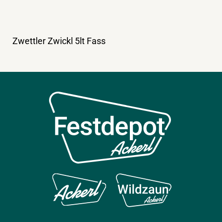
Zwettler Zwickl 5lt Fass