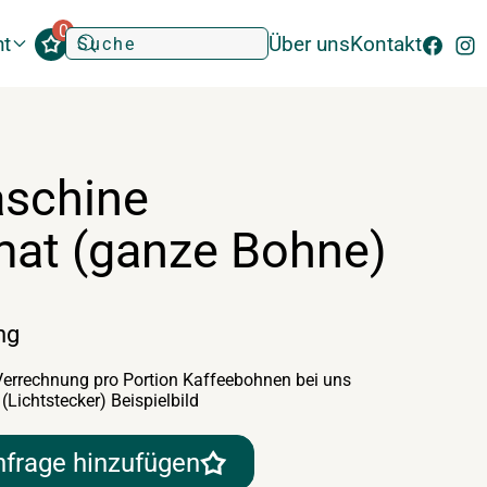
0
ht
Über uns
Kontakt
schine
mat (ganze Bohne)
ng
 Verrechnung pro Portion Kaffeebohnen bei uns
 (Lichtstecker) Beispielbild
nfrage hinzufügen