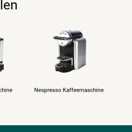
len
chine
Nespresso Kaffeemaschine