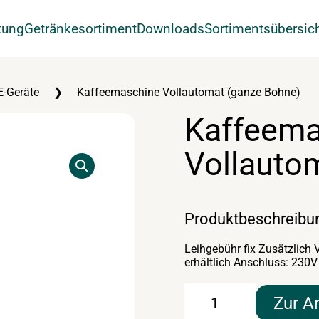
tung
Getränkesortiment
Downloads
Sortimentsübersic
E-Geräte
Kaffeemaschine Vollautomat (ganze Bohne)
Kaffeema
Vollauto
Produktbeschreibu
Leihgebühr fix Zusätzlich
erhältlich Anschluss: 230V
Kaffeemaschine
Zur A
Vollautomat
(ganze