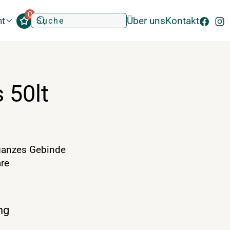
0
ht
Über uns
Kontakt
s 50lt
anzes Gebinde
re
ng