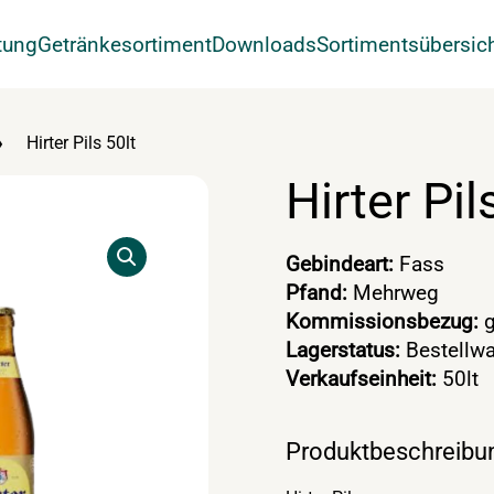
tung
Getränkesortiment
Downloads
Sortimentsübersic
Hirter Pils 50lt
Hirter Pil
Gebindeart:
Fass
Pfand:
Mehrweg
Kommissionsbezug:
g
Lagerstatus:
Bestellwa
Verkaufseinheit:
50lt
Produktbeschreibu