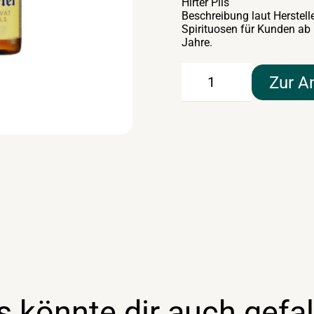
Hirter Pils
Beschreibung laut Herste
Spirituosen für Kunden ab
Jahre.
Hirter
Zur A
Pils
50lt
Menge
s könnte dir auch gefal