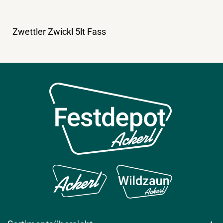
Zwettler Zwickl 5lt Fass