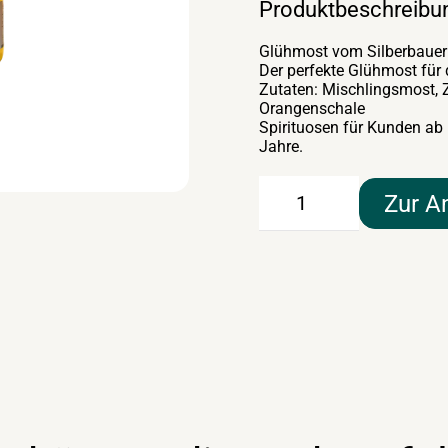
Produktbeschreibu
Glühmost vom Silberbauer
Der perfekte Glühmost für
Zutaten: Mischlingsmost, Z
Orangenschale
Spirituosen für Kunden ab
Jahre.
Glühmost
Zur A
19lt
Container
vom
Silberbauer
Menge