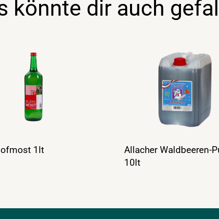
s könnte dir auch gefal
ofmost 1lt
Allacher Waldbeeren-
10lt