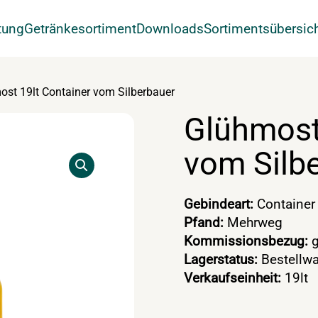
tung
Getränkesortiment
Downloads
Sortimentsübersic
st 19lt Container vom Silberbauer
Glühmost
vom Silb
Gebindeart:
Container
Pfand:
Mehrweg
Kommissionsbezug:
g
Lagerstatus:
Bestellwa
Verkaufseinheit:
19lt