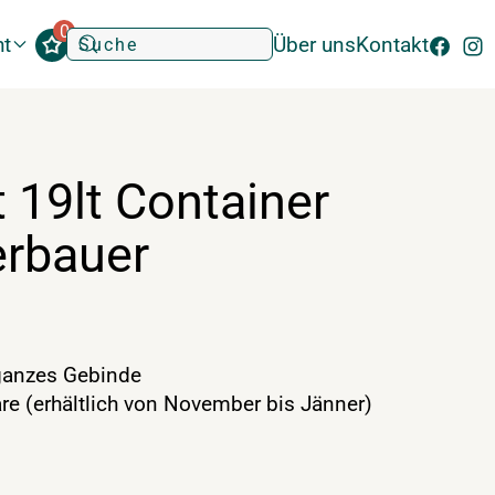
0
ht
Über uns
Kontakt
 19lt Container
erbauer
anzes Gebinde
re (erhältlich von November bis Jänner)