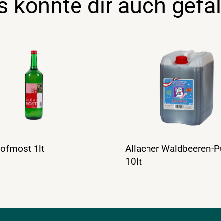
s könnte dir auch gefal
ofmost 1lt
Allacher Waldbeeren-
10lt