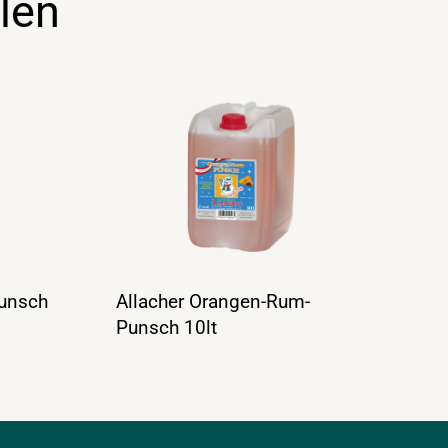
len
Punsch
Allacher Orangen-Rum-
Punsch 10lt