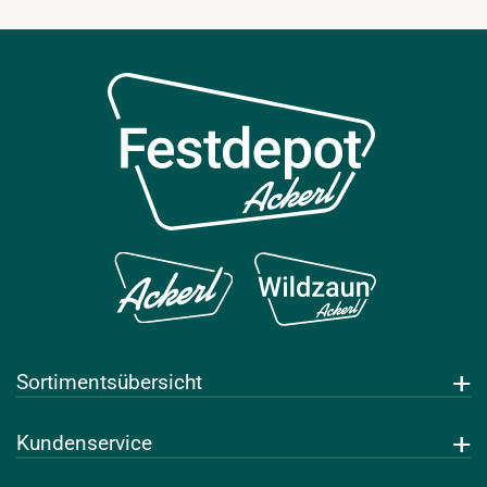
Sortimentsübersicht
Getränke
Kundenservice
Leihwaren
Über uns