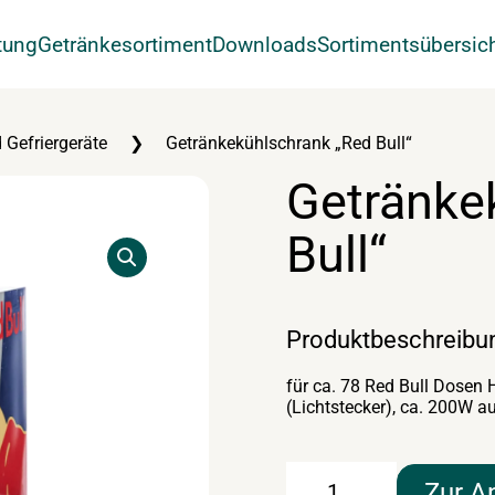
tung
Getränkesortiment
Downloads
Sortimentsübersic
 Gefriergeräte
Getränkekühlschrank „Red Bull“
Getränke
Bull“
Produktbeschreibu
für ca. 78 Red Bull Dosen
(Lichtstecker), ca. 200W a
Getränkekühlschrank
Zur A
"Red