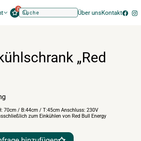
0
ht
Über uns
Kontakt
kühlschrank „Red
ng
 H: 70cm / B:44cm / T:45cm Anschluss: 230V
usschließlich zum Einkühlen von Red Bull Energy
nfrage hinzufügen