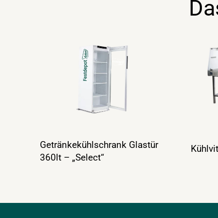
Da
Getränkekühlschrank Glastür
Kühlvi
360lt – „Select“