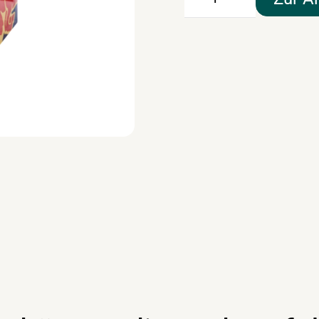
Bull"
Menge