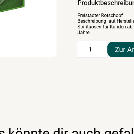
Produktbeschreibu
Freistädter Rotschopf
Beschreibung laut Herste
Spirituosen für Kunden ab
Jahre.
Freistädter
Zur A
Rotschopf
20×0,33lt
Menge
s könnte dir auch gefal