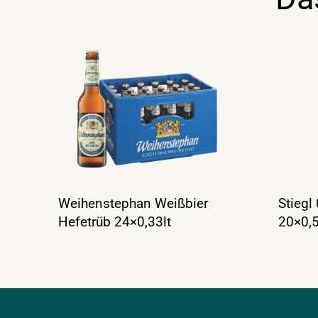
Weihenstephan Weißbier
Stiegl
Hefetrüb 24×0,33lt
20×0,5