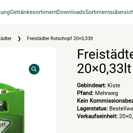
tung
Getränkesortiment
Downloads
Sortimentsübersic
tädter
Freistädter Rotschopf 20×0,33lt
Freistädt
20×0,33lt
Gebindeart:
Kiste
Pfand:
Mehrweg
Kein Kommissionsbez
Lagerstatus:
Bestellwa
Verkaufseinheit:
20×0,