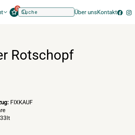
0
ht
Über uns
Kontakt
er Rotschopf
ug:
FIXKAUF
re
33lt