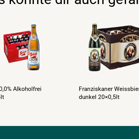
 0,0% Alkoholfrei
Franziskaner Weissbie
lt
dunkel 20×0,5lt