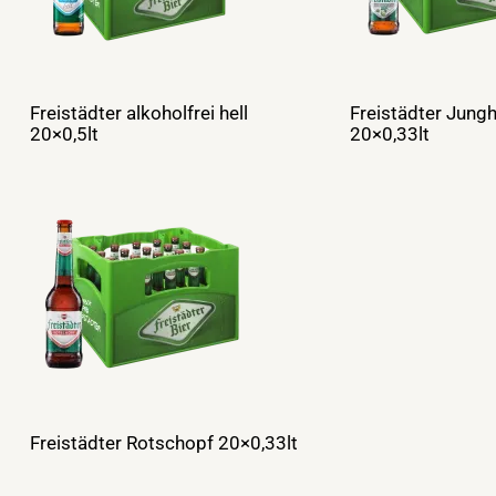
Freistädter alkoholfrei hell
Freistädter Jung
20×0,5lt
20×0,33lt
Freistädter Rotschopf 20×0,33lt