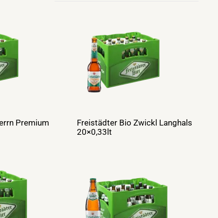
herrn Premium
Freistädter Bio Zwickl Langhals
20×0,33lt