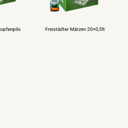
hopfenpils
Freistädter Märzen 20×0,5lt