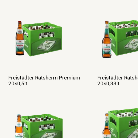
Freistädter Ratsherrn Premium
Freistädter Rats
20×0,5lt
20×0,33lt